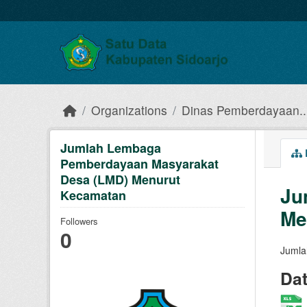
Skip to main content
Organizations
Dinas Pemberdayaan..
Jumlah Lembaga
Pemberdayaan Masyarakat
Desa (LMD) Menurut
Ju
Kecamatan
Me
Followers
0
Jumla
Da