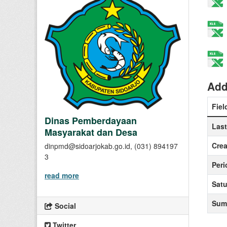
Add
Fiel
Dinas Pemberdayaan
Las
Masyarakat dan Desa
Crea
dinpmd@sidoarjokab.go.id, (031) 894197
3
Peri
read more
Sat
Sum
Social
Twitter