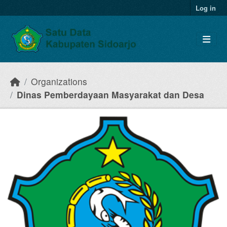
Skip to main content
Log in
Organizations
Dinas Pemberdayaan Masyarakat dan Desa