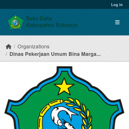
Skip to main content
Log in
Organizations
Dinas Pekerjaan Umum Bina Marga...