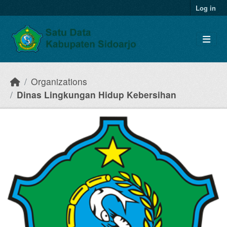
Skip to main content
Log in
Organizations
Dinas Lingkungan Hidup Kebersihan