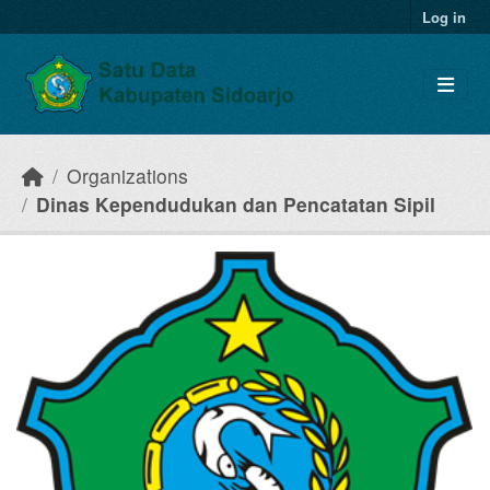
Skip to main content
Log in
Organizations
Dinas Kependudukan dan Pencatatan Sipil